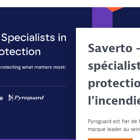
Saverto 
spécialis
protecti
l’incendi
Pyroguard est fier de 
marque leader au sein 