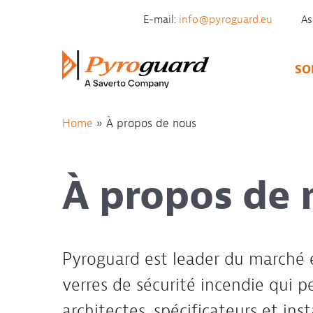
Skip to content
E-mail:
info@pyroguard.eu
As
SO
Home
»
À propos de nous
À propos de 
Pyroguard est leader du marché 
verres de sécurité incendie qui 
architectes, spécificateurs et ins