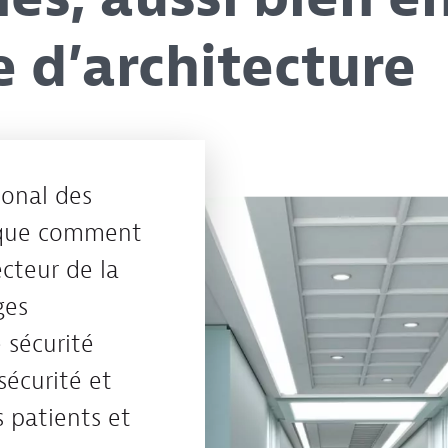
e d’architecture
ional des
ique comment
ecteur de la
ges
 sécurité
 sécurité et
s patients et