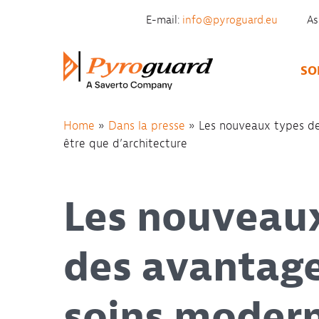
Skip to content
E-mail:
info@pyroguard.eu
As
SO
Home
»
Dans la presse
»
Les nouveaux types de
être que d’architecture
Les nouveaux
des avantag
soins modern