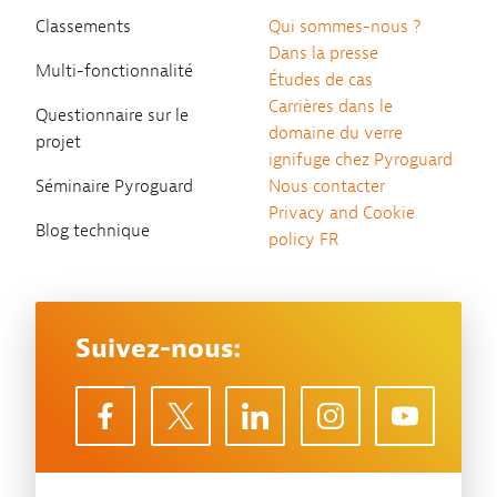
Classements
Qui sommes-nous ?
Dans la presse
Multi-fonctionnalité
Études de cas
Carrières dans le
Questionnaire sur le
domaine du verre
projet
ignifuge chez Pyroguard
Séminaire Pyroguard
Nous contacter
Privacy and Cookie
Blog technique
policy FR
Suivez-nous: