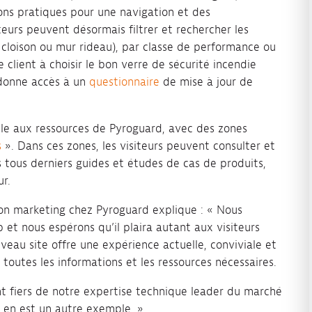
ons pratiques pour une navigation et des
iteurs peuvent désormais filtrer et rechercher les
, cloison ou mur rideau), par classe de performance ou
e client à choisir le bon verre de sécurité incendie
e donne accès à un
questionnaire
de mise à jour de
mple aux ressources de Pyroguard, avec des zones
s
». Dans ces zones, les visiteurs peuvent consulter et
s tous derniers guides et études de cas de produits,
ur.
ion marketing chez Pyroguard explique : « Nous
et nous espérons qu’il plaira autant aux visiteurs
uveau site offre une expérience actuelle, conviviale et
se toutes les informations et les ressources nécessaires.
 fiers de notre expertise technique leader du marché
b en est un autre exemple. »