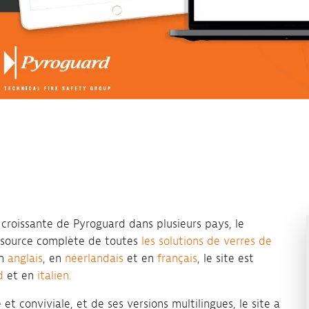
 croissante de Pyroguard dans plusieurs pays, le
essource complète de toutes
les solutions de verres de
en
anglais
, en
néerlandais
et en
français
, le site est
d
et en
italien.
 conviviale, et de ses versions multilingues, le site a