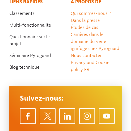
LIENS RAPIDES
À PROPOS DE
Classements
Qui sommes-nous ?
Dans la presse
Multi-fonctionnalité
Études de cas
Carrières dans le
Questionnaire sur le
domaine du verre
projet
ignifuge chez Pyroguard
Séminaire Pyroguard
Nous contacter
Privacy and Cookie
Blog technique
policy FR
Suivez-nous: