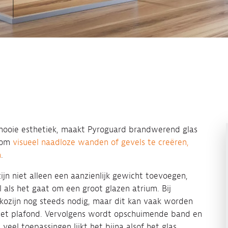
mooie esthetiek, maakt Pyroguard brandwerend glas
k om
visueel naadloze wanden of gevels te creëren,
n
.
jn niet alleen een aanzienlijk gewicht toevoegen,
 als het gaat om een groot glazen atrium. Bij
ozijn nog steeds nodig, maar dit kan vaak worden
 het plafond. Vervolgens wordt opschuimende band en
 veel toepassingen lijkt het bijna alsof het glas