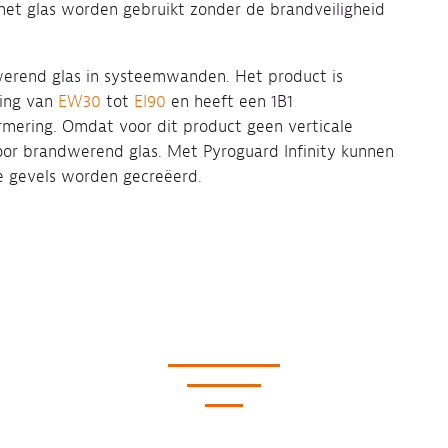
het glas worden gebruikt zonder de brandveiligheid
werend glas in systeemwanden. Het product is
ming van
EW30
tot
EI90
en heeft een 1B1
rmering. Omdat voor dit product geen verticale
 voor brandwerend glas. Met Pyroguard Infinity kunnen
e gevels worden gecreëerd.