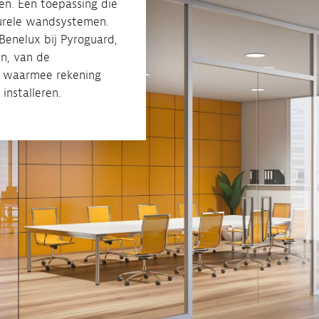
n. Eén toepassing die
turele wandsystemen.
Benelux bij Pyroguard,
en, van de
n waarmee rekening
nstalleren.