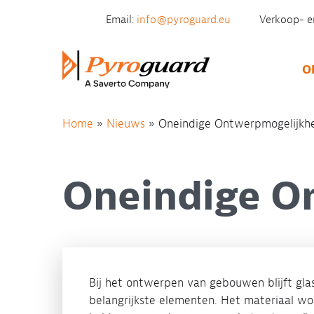
Skip to content
Email:
info@pyroguard.eu
Verkoop- e
O
Home
»
Nieuws
»
Oneindige Ontwerpmogelijkh
Oneindige O
Bij het ontwerpen van gebouwen blijft gla
belangrijkste elementen. Het materiaal wor