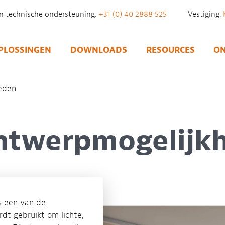
n technische ondersteuning:
+31 (0) 40 2888 525
Vestiging:
PLOSSINGEN
DOWNLOADS
RESOURCES
ON
eden
ntwerpmogelijk
s een van de
dt gebruikt om lichte,