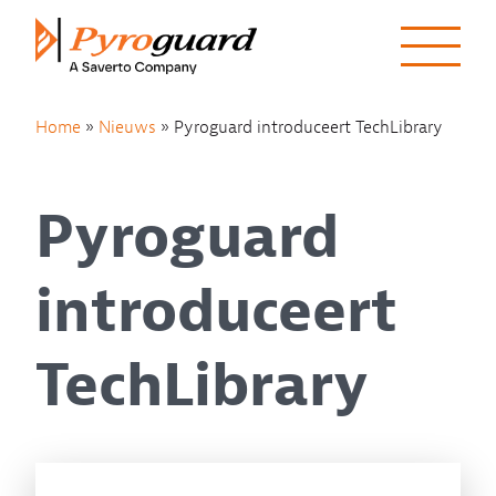
Skip to content
Home
»
Nieuws
»
Pyroguard introduceert TechLibrary
Pyroguard
introduceert
TechLibrary