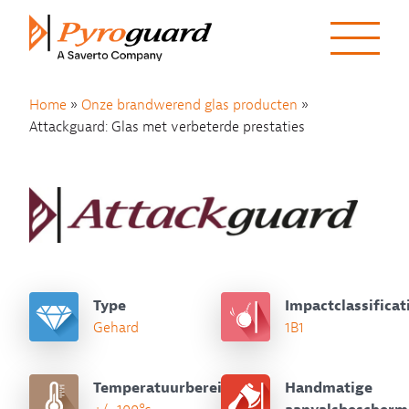
Skip to content
Home
»
Onze brandwerend glas producten
»
Attackguard: Glas met verbeterde prestaties
Type
Impactclassificat
Gehard
1B1
Temperatuurbereik
Handmatige