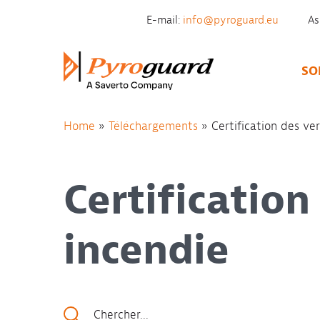
Skip to content
E-mail:
info@pyroguard.eu
As
SO
Home
»
Téléchargements
»
Certification des ve
Certification
incendie