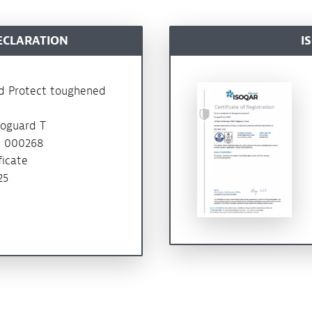
ECLARATION
I
d Protect toughened
oguard T
:
000268
ficate
25