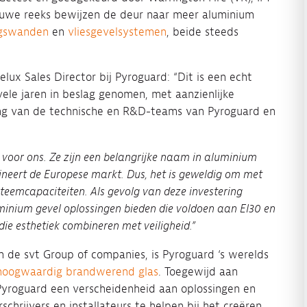
nieuwe reeks bewijzen de deur naar meer aluminium
ngswanden
en
vliesgevelsystemen
, beide steeds
lux Sales Director bij Pyroguard: “Dit is een echt
ele jaren in beslag genomen, met aanzienlijke
ding van de technische en R&D-teams van Pyroguard en
voor ons. Ze zijn een belangrijke naam in aluminium
neert de Europese markt. Dus, het is geweldig om met
eemcapaciteiten. Als gevolg van deze investering
inium gevel oplossingen bieden die voldoen aan EI30 en
die esthetiek combineren met veiligheid.”
n de svt Group of companies, is Pyroguard ‘s werelds
hoogwaardig brandwerend glas
. Toegewijd aan
Pyroguard een verscheidenheid aan oplossingen en
chrijvers en installateurs te helpen bij het creëren