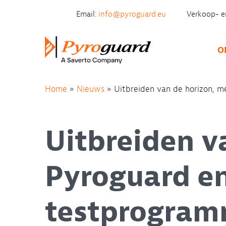
Skip to content
Email:
info@pyroguard.eu
Verkoop- e
O
Home
»
Nieuws
»
Uitbreiden van de horizon, 
Uitbreiden v
Pyroguard e
testprogra