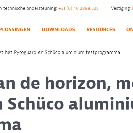
n technische ondersteuning:
+31 (0) 40 2888 525
Vestiging:
PLOSSINGEN
DOWNLOADS
RESOURCES
ON
met het Pyroguard en Schüco aluminium testprogramma
an de horizon, m
n Schüco alumin
mma