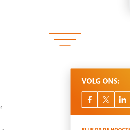
VOLG ONS:
s
BLIJF OP DE HOOGT