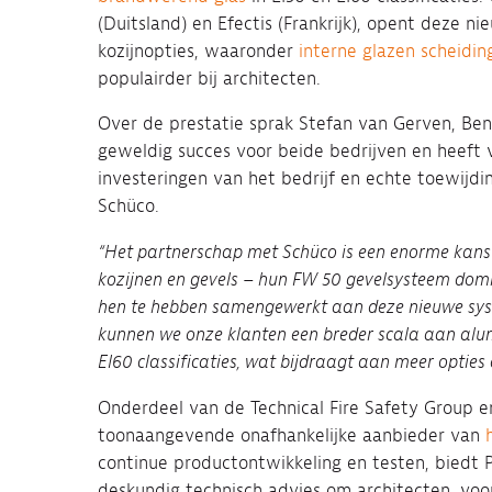
(Duitsland) en Efectis (Frankrijk), opent deze 
kozijnopties, waaronder
interne glazen scheidi
populairder bij architecten.
Over de prestatie sprak Stefan van Gerven, Bene
geweldig succes voor beide bedrijven en heeft v
investeringen van het bedrijf en echte toewij
Schüco.
“Het partnerschap met Schüco is een enorme kans 
kozijnen en gevels – hun FW 50 gevelsysteem domi
hen te hebben samengewerkt aan deze nieuwe syst
kunnen we onze klanten een breder scala aan alum
EI60 classificaties, wat bijdraagt aan meer opties 
Onderdeel van de Technical Fire Safety Group e
toonaangevende onafhankelijke aanbieder van
continue productontwikkeling en testen, biedt 
deskundig technisch advies om architecten, voors