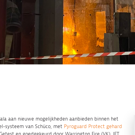
ala aan nieuwe mogelijkheden aanbieden binnen het
el-systeem van Schüco, met
Pyroguard Protect gehard
. Getest en goedgekeurd door Warrington Fire (VK), IFT