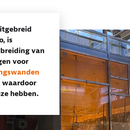
itgebreid
, is
breiding van
gen voor
ingswanden
, waardoor
uze hebben.