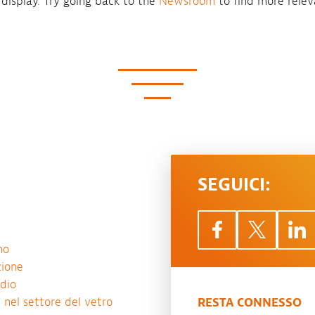
 display. Try going back to the
Newsroom
to find more relev
SEGUICI:
mo
zione
udio
 nel settore del vetro
RESTA CONNESSO