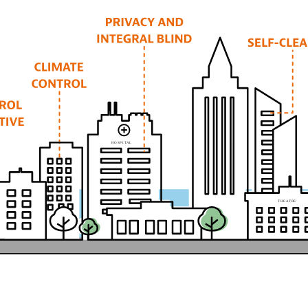
H
O
SP
I
T
A
L
T
HE
A
T
R
E