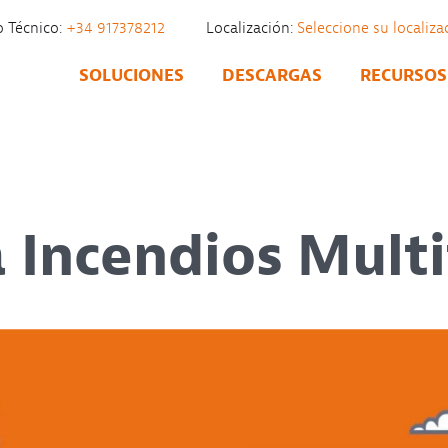
o Técnico:
+34 917378212
Localización:
SOLUCIONES
DESCARGAS
RECURSOS
a Incendios Mult