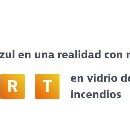
azul en una realidad con 
en vidrio d
R
T
incendios