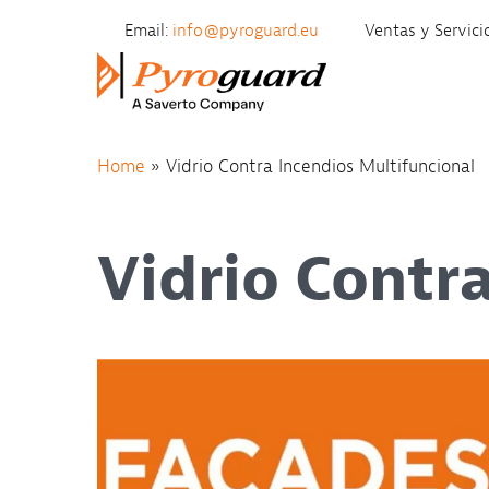
Skip to content
Email:
info@pyroguard.eu
Ventas y Servici
Home
»
Vidrio Contra Incendios Multifuncional
Vidrio Contr