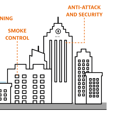
B
AN
K